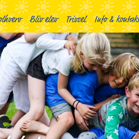
lhverv
Bliv elev
Trivsel
Info & kontak