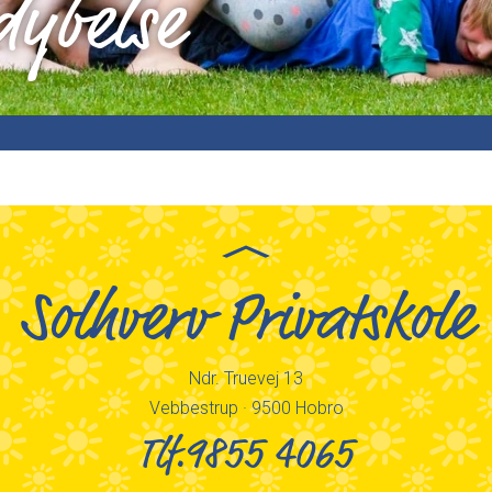
dybelse
Solhverv Privatskole
Ndr. Truevej 13
Vebbestrup · 9500 Hobro
Tlf.9855 4065