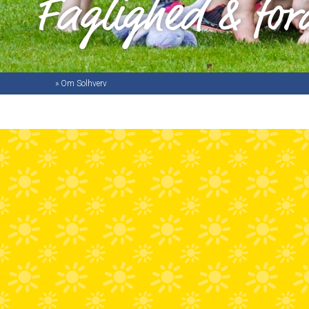
Faglighed & for
»
Om Solhverv