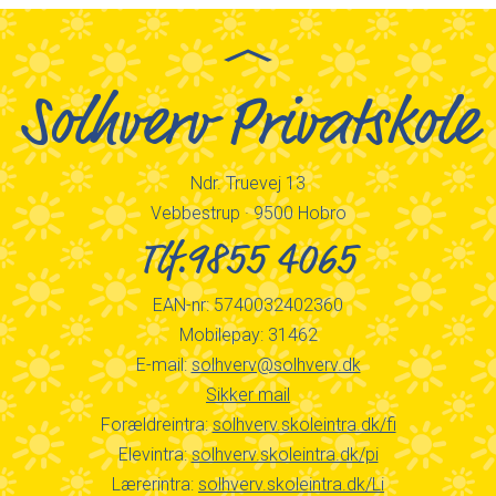
Solhverv Privatskole
Ndr. Truevej 13
Vebbestrup · 9500 Hobro
Tlf.9855 4065
EAN-nr: 5740032402360
Mobilepay: 31462
E-mail:
solhverv@solhverv.dk
Sikker mail
Forældreintra:
solhverv.skoleintra.dk/fi
Elevintra:
solhverv.skoleintra.dk/pi
Lærerintra:
solhverv.skoleintra.dk/Li