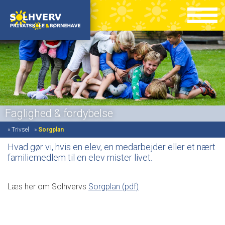
Faglighed & fordybelse
»
Trivsel
»
Sorgplan
Hvad gør vi, hvis en elev, en medarbejder eller et nært
familiemedlem til en elev mister livet.
Læs her om Solhvervs
Sorgplan (pdf)